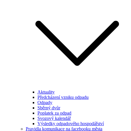
Aktuality
Předcházení vzniku odpadu
Odpady
Sběrný dvůr
Poplatek za odpad
Svozový kalendář
Výsledky odpadového hospodářství
Pravidla komunikace na facebooku města