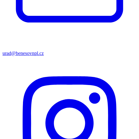
urad@benesovnpl.cz