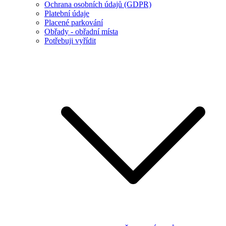
Ochrana osobních údajů (GDPR)
Platební údaje
Placené parkování
Obřady - obřadní místa
Potřebuji vyřídit