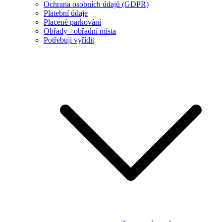
Ochrana osobních údajů (GDPR)
Platební údaje
Placené parkování
Obřady - obřadní místa
Potřebuji vyřídit