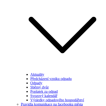
Aktuality
Předcházení vzniku odpadu
Odpady
Sběrný dvůr
Poplatek za odpad
Svozový kalendář
Výsledky odpadového hospodářství
Pravidla komunikace na facebooku města