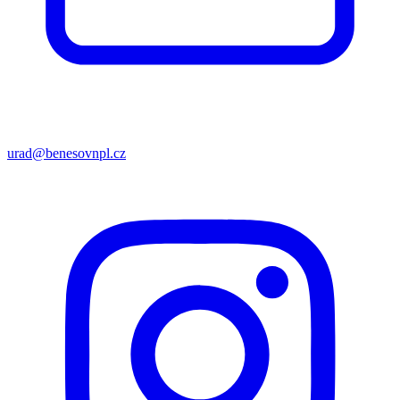
urad@benesovnpl.cz