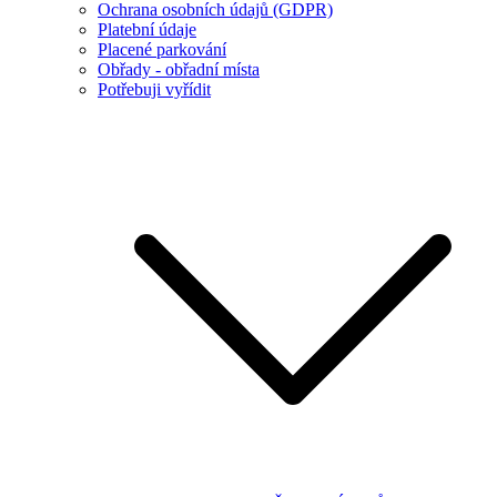
Ochrana osobních údajů (GDPR)
Platební údaje
Placené parkování
Obřady - obřadní místa
Potřebuji vyřídit