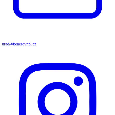
urad@benesovnpl.cz