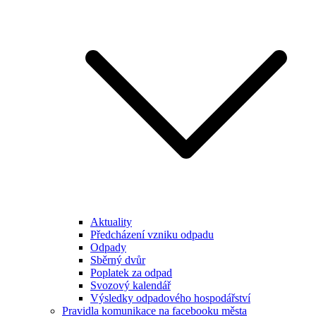
Aktuality
Předcházení vzniku odpadu
Odpady
Sběrný dvůr
Poplatek za odpad
Svozový kalendář
Výsledky odpadového hospodářství
Pravidla komunikace na facebooku města