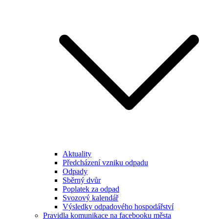
Aktuality
Předcházení vzniku odpadu
Odpady
Sběrný dvůr
Poplatek za odpad
Svozový kalendář
Výsledky odpadového hospodářství
Pravidla komunikace na facebooku města