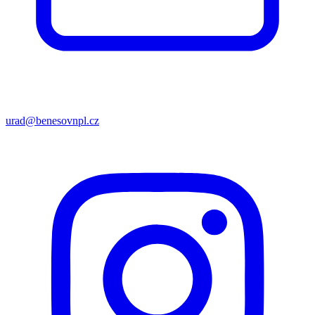
urad@benesovnpl.cz