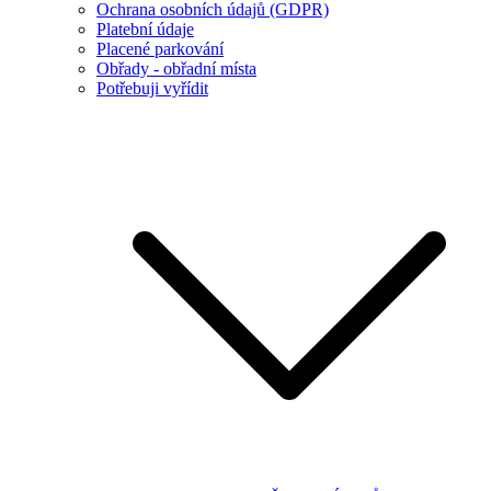
Ochrana osobních údajů (GDPR)
Platební údaje
Placené parkování
Obřady - obřadní místa
Potřebuji vyřídit