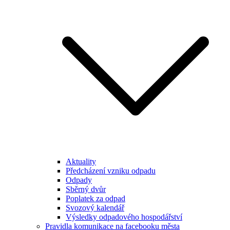
Aktuality
Předcházení vzniku odpadu
Odpady
Sběrný dvůr
Poplatek za odpad
Svozový kalendář
Výsledky odpadového hospodářství
Pravidla komunikace na facebooku města