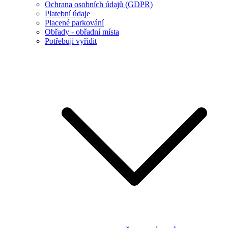
Ochrana osobních údajů (GDPR)
Platební údaje
Placené parkování
Obřady - obřadní místa
Potřebuji vyřídit