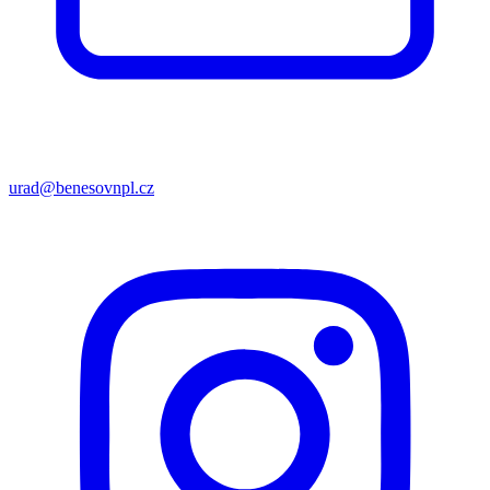
urad@benesovnpl.cz