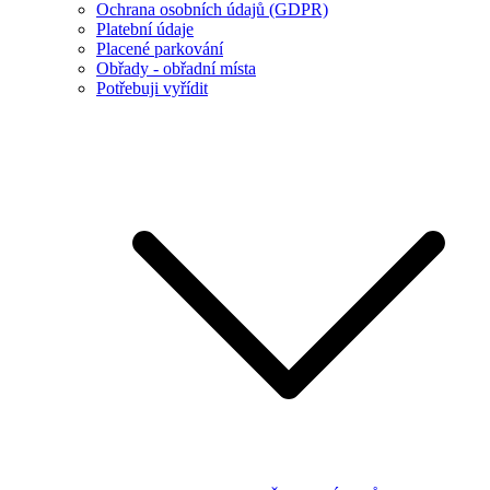
Ochrana osobních údajů (GDPR)
Platební údaje
Placené parkování
Obřady - obřadní místa
Potřebuji vyřídit