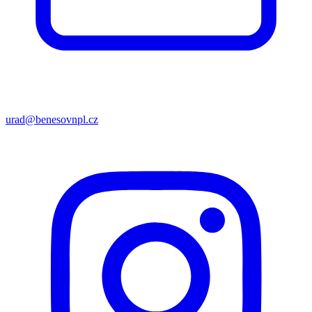
urad@benesovnpl.cz