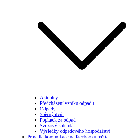
Aktuality
Předcházení vzniku odpadu
Odpady
Sběrný dvůr
Poplatek za odpad
Svozový kalendář
Výsledky odpadového hospodářství
Pravidla komunikace na facebooku města