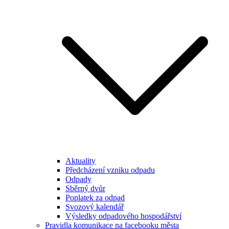
Aktuality
Předcházení vzniku odpadu
Odpady
Sběrný dvůr
Poplatek za odpad
Svozový kalendář
Výsledky odpadového hospodářství
Pravidla komunikace na facebooku města