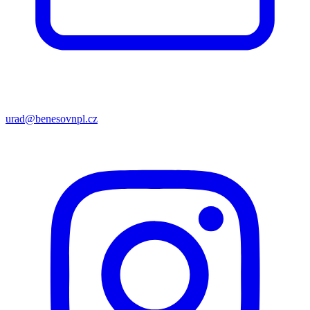
urad@benesovnpl.cz