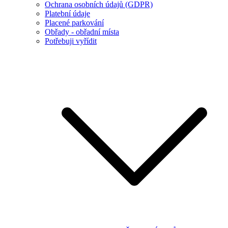
Ochrana osobních údajů (GDPR)
Platební údaje
Placené parkování
Obřady - obřadní místa
Potřebuji vyřídit