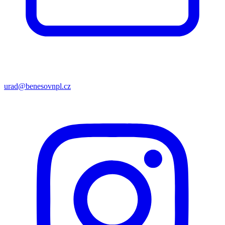
urad@benesovnpl.cz