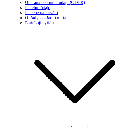
Ochrana osobních údajů (GDPR)
Platební údaje
Placené parkování
Obřady - obřadní místa
Potřebuji vyřídit