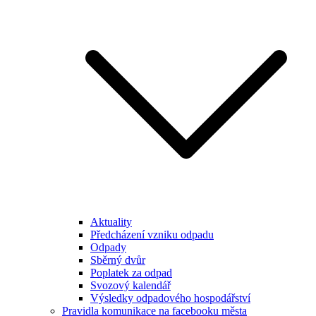
Aktuality
Předcházení vzniku odpadu
Odpady
Sběrný dvůr
Poplatek za odpad
Svozový kalendář
Výsledky odpadového hospodářství
Pravidla komunikace na facebooku města