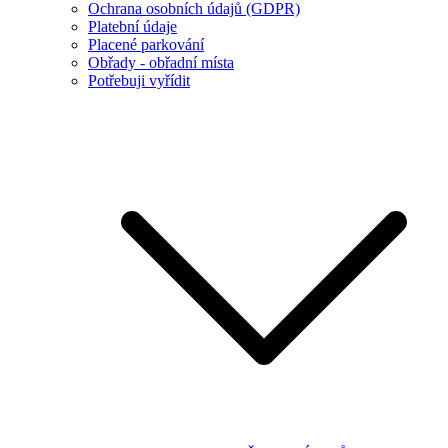
Ochrana osobních údajů (GDPR)
Platební údaje
Placené parkování
Obřady - obřadní místa
Potřebuji vyřídit