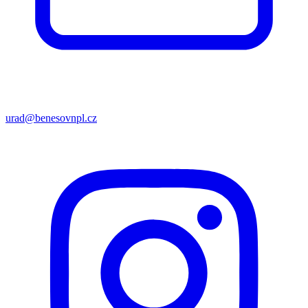
urad@benesovnpl.cz