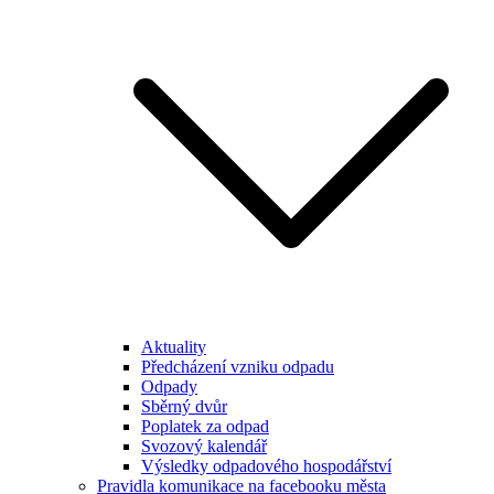
Aktuality
Předcházení vzniku odpadu
Odpady
Sběrný dvůr
Poplatek za odpad
Svozový kalendář
Výsledky odpadového hospodářství
Pravidla komunikace na facebooku města