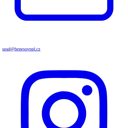
urad@benesovnpl.cz