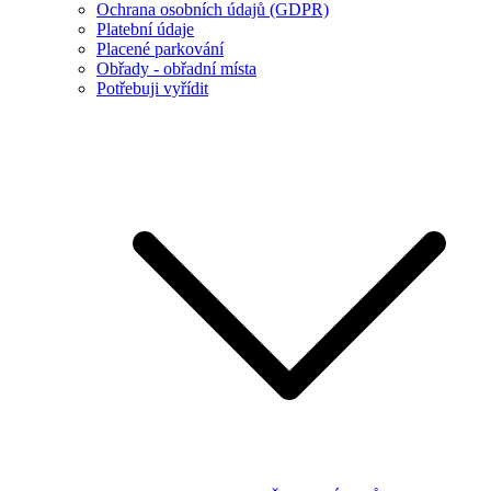
Ochrana osobních údajů (GDPR)
Platební údaje
Placené parkování
Obřady - obřadní místa
Potřebuji vyřídit