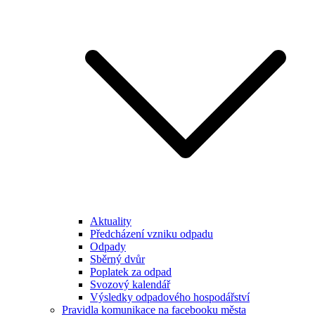
Aktuality
Předcházení vzniku odpadu
Odpady
Sběrný dvůr
Poplatek za odpad
Svozový kalendář
Výsledky odpadového hospodářství
Pravidla komunikace na facebooku města