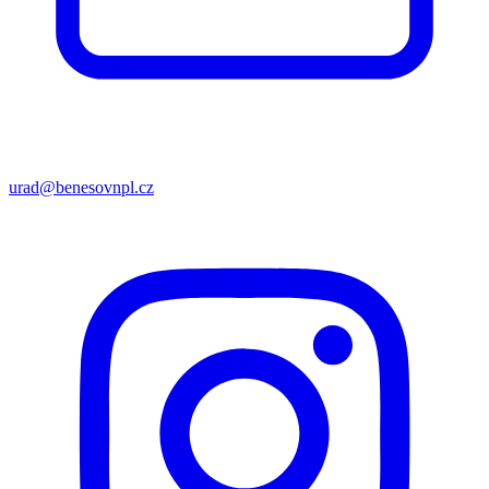
urad@benesovnpl.cz