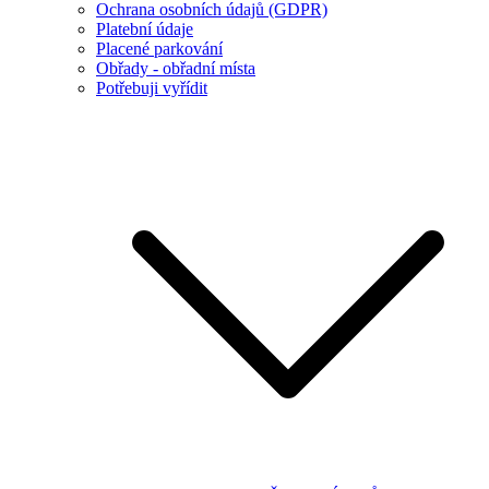
Ochrana osobních údajů (GDPR)
Platební údaje
Placené parkování
Obřady - obřadní místa
Potřebuji vyřídit