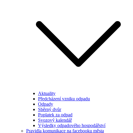
Aktuality
Předcházení vzniku odpadu
Odpady
Sběrný dvůr
Poplatek za odpad
Svozový kalendář
Výsledky odpadového hospodářství
Pravidla komunikace na facebooku města