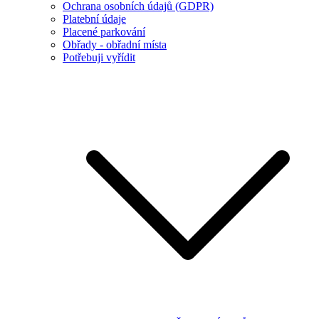
Ochrana osobních údajů (GDPR)
Platební údaje
Placené parkování
Obřady - obřadní místa
Potřebuji vyřídit