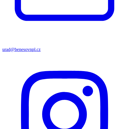
urad@benesovnpl.cz