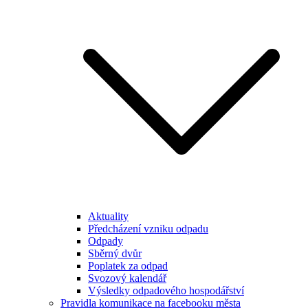
Aktuality
Předcházení vzniku odpadu
Odpady
Sběrný dvůr
Poplatek za odpad
Svozový kalendář
Výsledky odpadového hospodářství
Pravidla komunikace na facebooku města