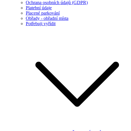
Ochrana osobních údajů (GDPR)
Platební údaje
Placené parkování
Obřady - obřadní místa
Potřebuji vyřídit