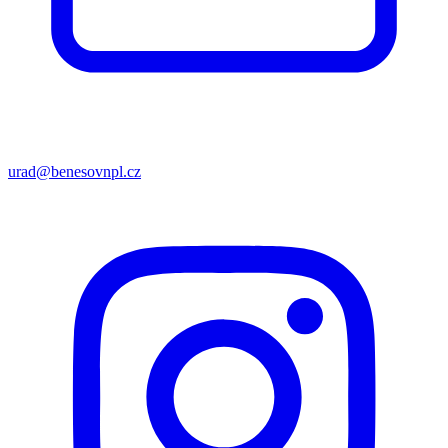
urad@benesovnpl.cz