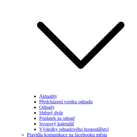
Aktuality
Předcházení vzniku odpadu
Odpady
Sběrný dvůr
Poplatek za odpad
Svozový kalendář
Výsledky odpadového hospodářství
Pravidla komunikace na facebooku města