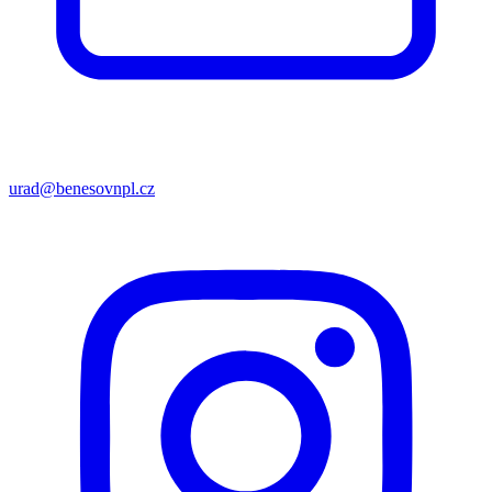
urad@benesovnpl.cz