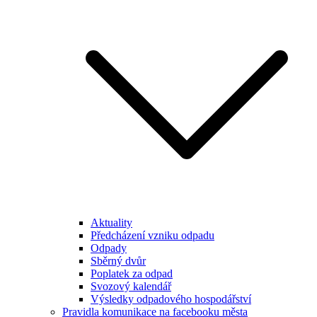
Aktuality
Předcházení vzniku odpadu
Odpady
Sběrný dvůr
Poplatek za odpad
Svozový kalendář
Výsledky odpadového hospodářství
Pravidla komunikace na facebooku města