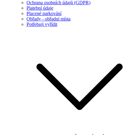
Ochrana osobních údajů (GDPR)
Platební údaje
Placené parkování
Obřady - obřadní místa
Potřebuji vyřídit