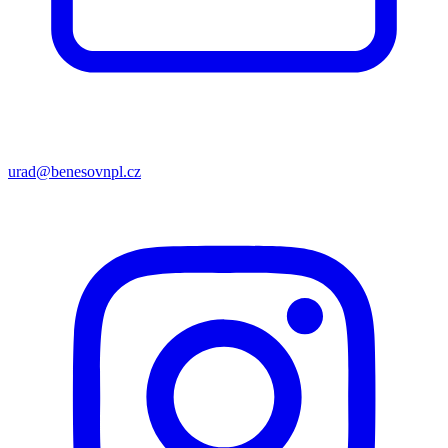
urad@benesovnpl.cz