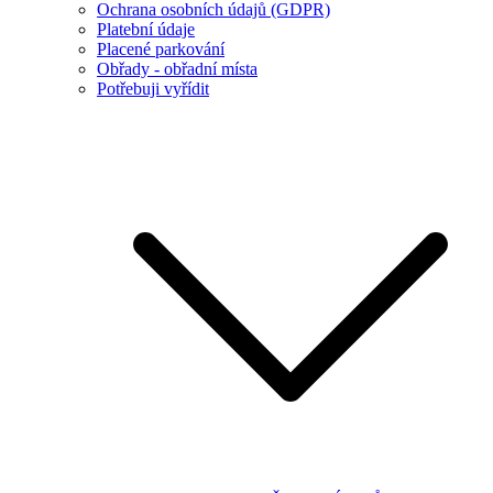
Ochrana osobních údajů (GDPR)
Platební údaje
Placené parkování
Obřady - obřadní místa
Potřebuji vyřídit