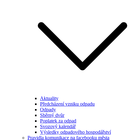
Aktuality
Předcházení vzniku odpadu
Odpady
Sběrný dvůr
Poplatek za odpad
Svozový kalendář
Výsledky odpadového hospodářství
Pravidla komunikace na facebooku města