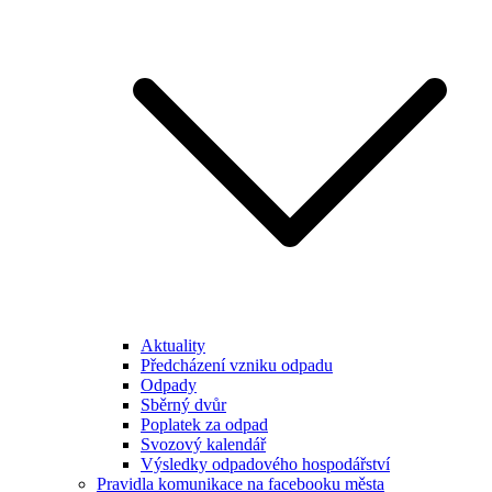
Aktuality
Předcházení vzniku odpadu
Odpady
Sběrný dvůr
Poplatek za odpad
Svozový kalendář
Výsledky odpadového hospodářství
Pravidla komunikace na facebooku města