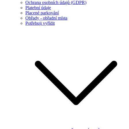
Ochrana osobních údajů (GDPR)
Platební údaje
Placené parkování
Obřady - obřadní místa
Potřebuji vyřídit