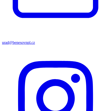
urad@benesovnpl.cz