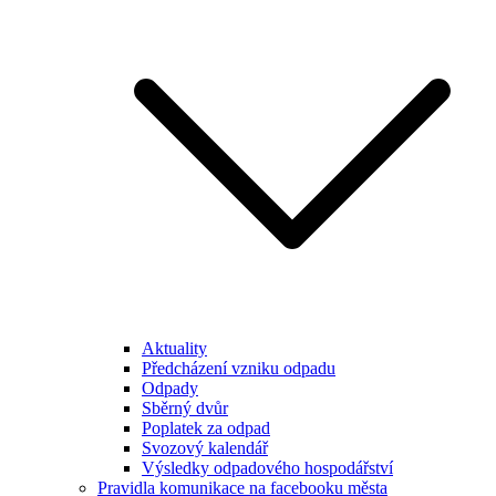
Aktuality
Předcházení vzniku odpadu
Odpady
Sběrný dvůr
Poplatek za odpad
Svozový kalendář
Výsledky odpadového hospodářství
Pravidla komunikace na facebooku města