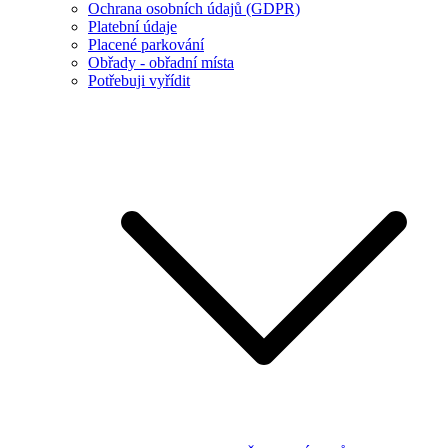
Ochrana osobních údajů (GDPR)
Platební údaje
Placené parkování
Obřady - obřadní místa
Potřebuji vyřídit