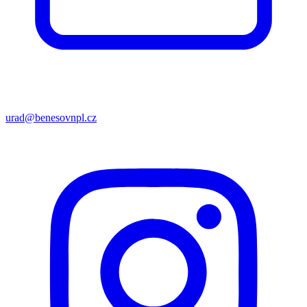
urad@benesovnpl.cz