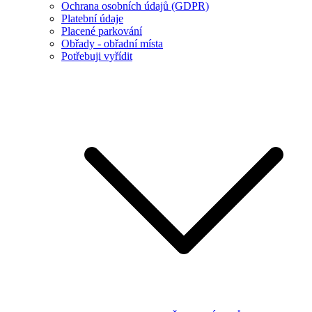
Ochrana osobních údajů (GDPR)
Platební údaje
Placené parkování
Obřady - obřadní místa
Potřebuji vyřídit