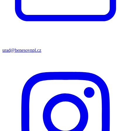
urad@benesovnpl.cz