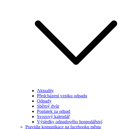
Aktuality
Předcházení vzniku odpadu
Odpady
Sběrný dvůr
Poplatek za odpad
Svozový kalendář
Výsledky odpadového hospodářství
Pravidla komunikace na facebooku města