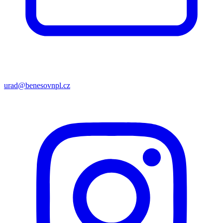
urad@benesovnpl.cz