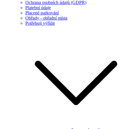
Ochrana osobních údajů (GDPR)
Platební údaje
Placené parkování
Obřady - obřadní místa
Potřebuji vyřídit