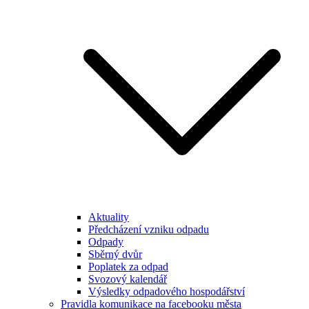
Aktuality
Předcházení vzniku odpadu
Odpady
Sběrný dvůr
Poplatek za odpad
Svozový kalendář
Výsledky odpadového hospodářství
Pravidla komunikace na facebooku města