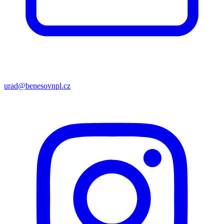
urad@benesovnpl.cz