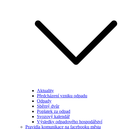
Aktuality
Předcházení vzniku odpadu
Odpady
Sběrný dvůr
Poplatek za odpad
Svozový kalendář
Výsledky odpadového hospodářství
Pravidla komunikace na facebooku města