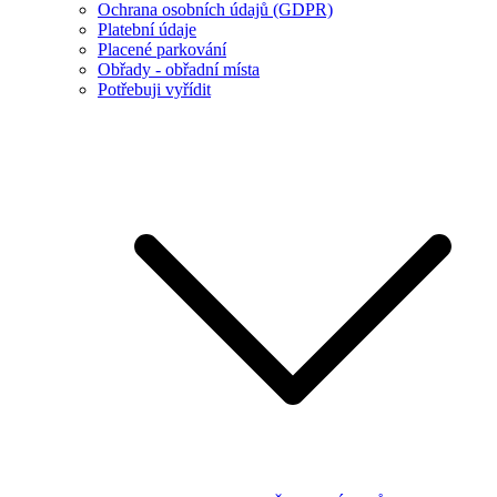
Ochrana osobních údajů (GDPR)
Platební údaje
Placené parkování
Obřady - obřadní místa
Potřebuji vyřídit