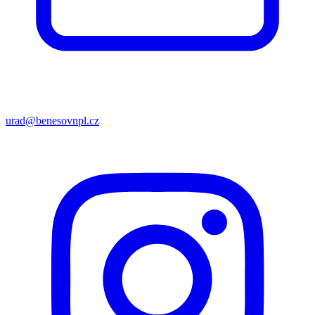
urad@benesovnpl.cz