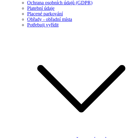
Ochrana osobních údajů (GDPR)
Platební údaje
Placené parkování
Obřady - obřadní místa
Potřebuji vyřídit