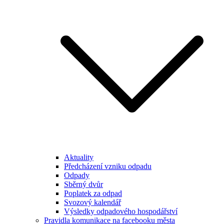
Aktuality
Předcházení vzniku odpadu
Odpady
Sběrný dvůr
Poplatek za odpad
Svozový kalendář
Výsledky odpadového hospodářství
Pravidla komunikace na facebooku města